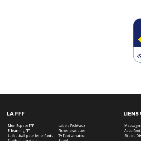
LA FFF
LIENS
Mon Espace FFF
Labels Fédéraux
Messageri
E-learning FFF
Fiches pratiques
Assurfoot.
Le football pour les enfants
TV Foot amateur
Site du Dis
Football amateur
Santé