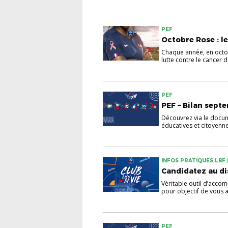
PEF
Octobre Rose : le
Chaque année, en octo
lutte contre le cancer du
PEF
PEF – Bilan sept
Découvrez via le docum
éducatives et citoyenne
INFOS PRATIQUES LBF |
Candidatez au dis
Véritable outil d’acco
pour objectif de vous a
PEF