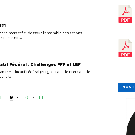
021
ent interactif ci-dessous l’ensemble des actions
s mises en ...
if Fédéral : Challenges FFF et LBF
amme Educatif Fédéral (PEF), la Ligue de Bretagne de
 la te...
NOS F
1
...
9
-
10
-
11