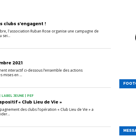
s clubs s’engagent !
bre, l'association Ruban Rose organise une campagne de
 sei...
embre 2021
ent interactif ci-dessous l’ensemble des actions
s mises en ...
FOOT
 LABEL JEUNE | PEF
positif « Club Lieu de Vie »
mpagnement des clubs l’opération « Club Lieu de Vie » a
ider...
MESSA