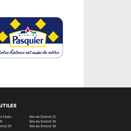
 UTILES
e Clubs
Site du District 22
fr
Site du District 35
trict 29
Site du District 56