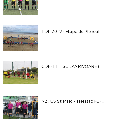
TDP 2017 : Etape de Pléneuf Val-André en images
CDF (T1) : SC LANRIVOARE (D2) - GSM PLOUGUIN (D3) : 2-0
N2 : US St Malo - Trélissac FC (1-0)