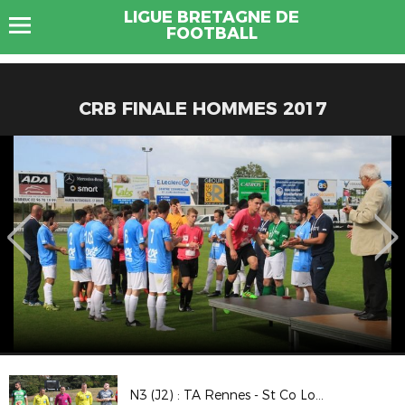
LIGUE BRETAGNE DE
FOOTBALL
CRB FINALE HOMMES 2017
N3 (J2) : TA Rennes - St Co Locminé (2-0)