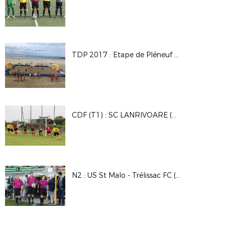
TDP 2017 : Etape de Pléneuf Val-André en images
CDF (T1) : SC LANRIVOARE (D2) - GSM PLOUGUIN (D3) : 2-0
N2 : US St Malo - Trélissac FC (1-0)