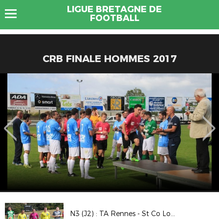
LIGUE BRETAGNE DE
FOOTBALL
CRB FINALE HOMMES 2017
N3 (J2) : TA Rennes - St Co Locminé (2-0)