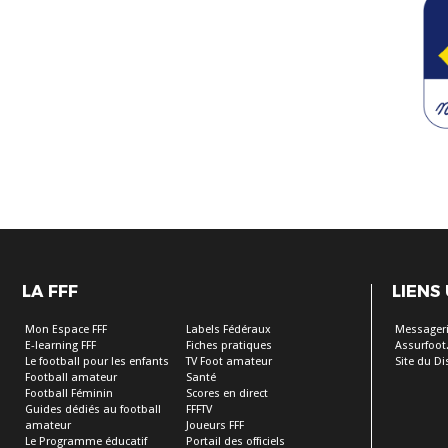
LA FFF
LIENS
Mon Espace FFF
Labels Fédéraux
Messageri
E-learning FFF
Fiches pratiques
Assurfoot.
Le football pour les enfants
TV Foot amateur
Site du Dis
Football amateur
Santé
Football Féminin
Scores en direct
Guides dédiés au football
FFFTV
amateur
Joueurs FFF
Le Programme éducatif
Portail des officiels