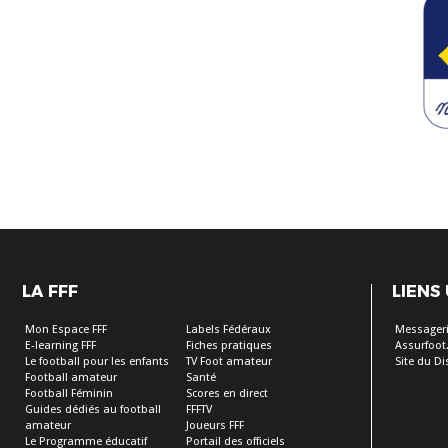
LA FFF
LIENS
Mon Espace FFF
Labels Fédéraux
Messageri
E-learning FFF
Fiches pratiques
Assurfoot.
Le football pour les enfants
TV Foot amateur
Site du Dis
Football amateur
Santé
Football Féminin
Scores en direct
Guides dédiés au football
FFFTV
amateur
Joueurs FFF
Le Programme éducatif
Portail des officiels