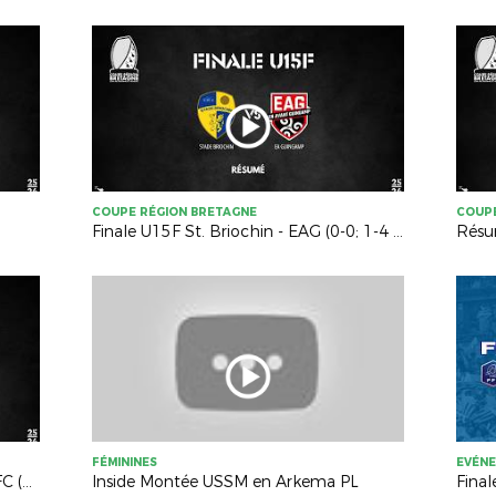
COUPE RÉGION BRETAGNE
COUPE
Finale U15F St. Briochin - EAG (0-0; 1-4 TAB)
FÉMININES
EVÉN
Résumé Finale Femmes SB29 - SRFC (0-6)
Inside Montée USSM en Arkema PL
Fina