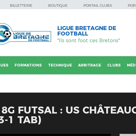
BILLETTERIE
BOUTIQUE
PORTAIL CLUBS
PORT
LIGUE BRETAGNE DE
FOOTBALL
"Ils sont foot ces Bretons"
QUES
FORMATIONS
TECHNIQUE
ARBITRAGE
CLUBS
MÉD
18G FUTSAL : US CHÂTEAUG
3-1 TAB)