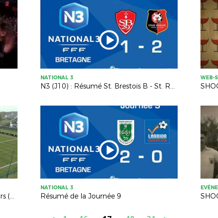
NATIONAL 3
WEB-S
N3 (J10) : Résumé St. Brestois B - St. Rennais B (1-2)
SHOO
NATIONAL 3
EVÉN
Résumé U15 FC Lorient - Pôle Espoirs (1-2)
Résumé de la Journée 9
SHOO