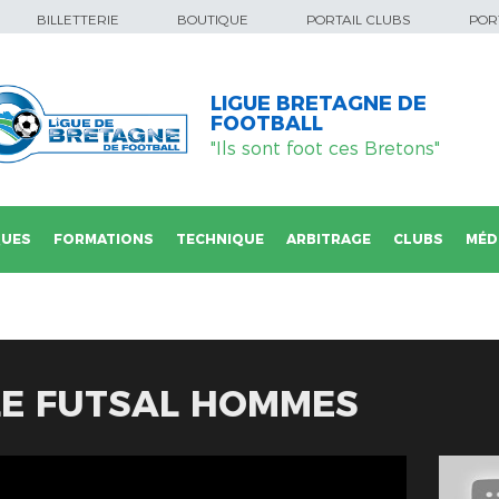
BILLETTERIE
BOUTIQUE
PORTAIL CLUBS
PORT
LIGUE BRETAGNE DE
FOOTBALL
"Ils sont foot ces Bretons"
QUES
FORMATIONS
TECHNIQUE
ARBITRAGE
CLUBS
MÉD
LE FUTSAL HOMMES