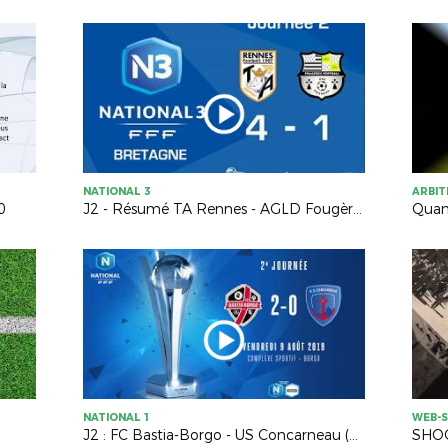
NATIONAL 3
ARBI
0
J2 - Résumé TA Rennes - AGLD Fougères (4-1)
NATIONAL 1
WEB-S
J2 : FC Bastia-Borgo - US Concarneau (2-0), le résumé
SHOO