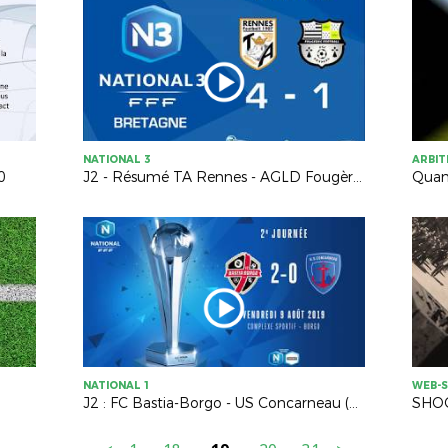
NATIONAL 3
ARBI
0
J2 - Résumé TA Rennes - AGLD Fougères (4-1)
NATIONAL 1
WEB-S
J2 : FC Bastia-Borgo - US Concarneau (2-0), le résumé
SHOO