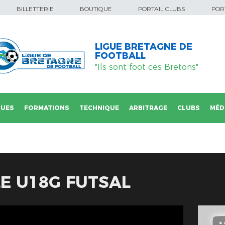
BILLETTERIE
BOUTIQUE
PORTAIL CLUBS
PORT
LIGUE BRETAGNE DE
FOOTBALL
"Ils sont foot ces Bretons"
QUES
FORMATIONS
TECHNIQUE
ARBITRAGE
CLUBS
MÉD
E U18G FUTSAL