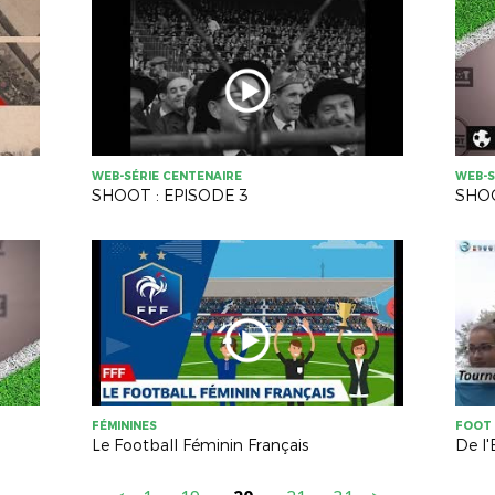
WEB-SÉRIE CENTENAIRE
WEB-S
SHOOT : EPISODE 3
SHOO
FÉMININES
FOOT 
Le Football Féminin Français