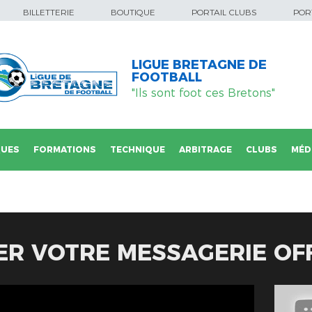
BILLETTERIE
BOUTIQUE
PORTAIL CLUBS
PORT
LIGUE BRETAGNE DE
FOOTBALL
"Ils sont foot ces Bretons"
QUES
FORMATIONS
TECHNIQUE
ARBITRAGE
CLUBS
MÉD
R VOTRE MESSAGERIE OFF