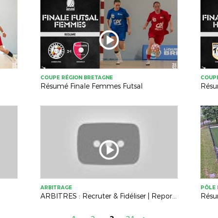
COUPE RÉGION BRETAGNE
COUPE
Résumé Finale Femmes Futsal
Résu
ARBITRAGE
PÔLE 
ARBITRES : Recruter & Fidéliser | Reportage au sein de l'US Liffré