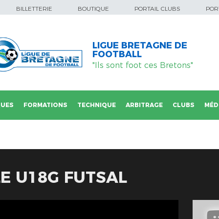
BILLETTERIE
BOUTIQUE
PORTAIL CLUBS
PORT
LIGUE BRETAGNE DE
FOOTBALL
"Ils sont foot ces Bretons"
QUES
FORMATIONS
TECHNIQUE
ARBITRAGE
CLUBS
MÉD
E U18G FUTSAL