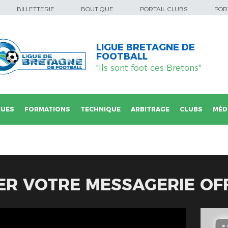
BILLETTERIE
BOUTIQUE
PORTAIL CLUBS
PORT
LIGUE BRETAGNE DE
FOOTBALL
"Ils sont foot ces Bretons"
QUES
FORMATIONS
TECHNIQUE
ARBITRAGE
CLUBS
MÉD
R VOTRE MESSAGERIE OFF