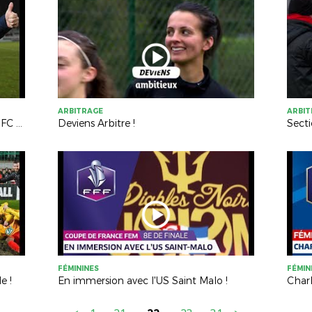
ARBITRAGE
ARBI
L'AS VITRÉ PRÊTE À RECEVOIR LE FC NANTES
Deviens Arbitre !
Secti
FÉMININES
FÉMIN
e !
En immersion avec l'US Saint Malo !
Charl