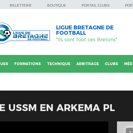
BILLETTERIE
BOUTIQUE
PORTAIL CLUBS
PORT
LIGUE BRETAGNE DE
FOOTBALL
"Ils sont foot ces Bretons"
QUES
FORMATIONS
TECHNIQUE
ARBITRAGE
CLUBS
MÉD
E USSM EN ARKEMA PL