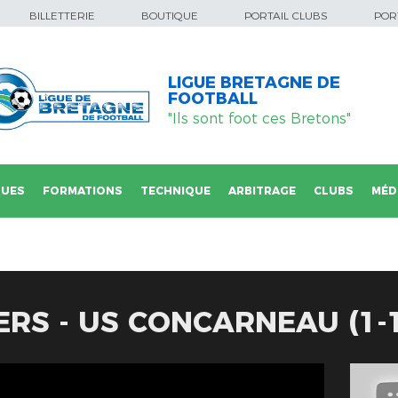
BILLETTERIE
BOUTIQUE
PORTAIL CLUBS
PORT
LIGUE BRETAGNE DE
FOOTBALL
"Ils sont foot ces Bretons"
QUES
FORMATIONS
TECHNIQUE
ARBITRAGE
CLUBS
MÉD
IERS - US CONCARNEAU (1-