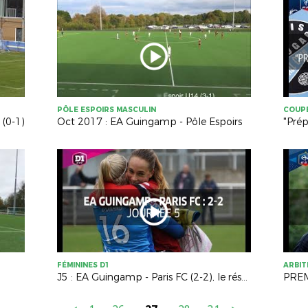
PÔLE ESPOIRS MASCULIN
COUPE
 (0-1)
Oct 2017 : EA Guingamp - Pôle Espoirs
"Prép
FÉMININES D1
ARBI
J5 : EA Guingamp - Paris FC (2-2), le résumé