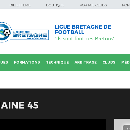
BILLETTERIE
BOUTIQUE
PORTAIL CLUBS
PORT
LIGUE BRETAGNE DE
FOOTBALL
"Ils sont foot ces Bretons"
QUES
FORMATIONS
TECHNIQUE
ARBITRAGE
CLUBS
MÉD
AINE 45