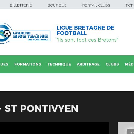
BILLETTERIE
BOUTIQUE
PORTAIL CLUBS
PORT
LIGUE BRETAGNE DE
FOOTBALL
"Ils sont foot ces Bretons"
QUES
FORMATIONS
TECHNIQUE
ARBITRAGE
CLUBS
MÉD
- ST PONTIVYEN