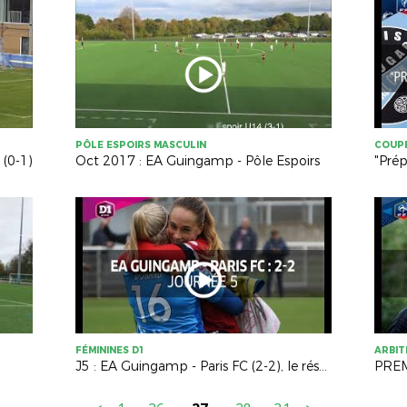
PÔLE ESPOIRS MASCULIN
COUPE
 (0-1)
Oct 2017 : EA Guingamp - Pôle Espoirs
"Prép
FÉMININES D1
ARBI
J5 : EA Guingamp - Paris FC (2-2), le résumé