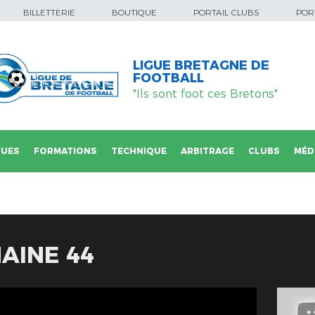
BILLETTERIE
BOUTIQUE
PORTAIL CLUBS
PORT
LIGUE BRETAGNE DE
FOOTBALL
"Ils sont foot ces Bretons"
QUES
FORMATIONS
TECHNIQUE
ARBITRAGE
CLUBS
MÉD
AINE 44