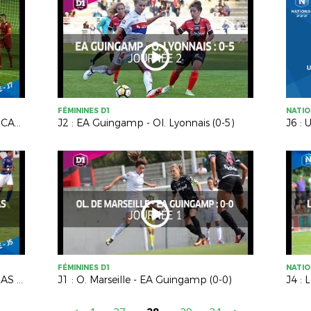
FÉMININES D1
NATIO
J07 - RODEZ AVEYRON F - US CONCARNEAU (O-0)
J2 : EA Guingamp - Ol. Lyonnais (0-5)
J6 : 
FÉMININES D1
NATIO
J5 : US Concarneau - Lyon Duchère AS (2-3)
J1 : O. Marseille - EA Guingamp (0-0)
J4 : 