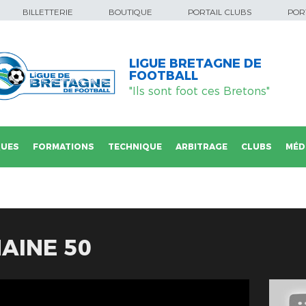
BILLETTERIE
BOUTIQUE
PORTAIL CLUBS
PORT
LIGUE BRETAGNE DE
FOOTBALL
"Ils sont foot ces Bretons"
QUES
FORMATIONS
TECHNIQUE
ARBITRAGE
CLUBS
MÉD
AINE 50