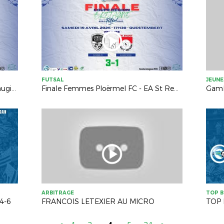
FUTSAL
JEUNE
Finale CRB U18G Futsal : US Châteaugiron - GSI Pontivy (7-7, 3-1 TAB)
Finale Femmes Ploërmel FC - EA St Renan (3-1)
ARBITRAGE
TOP 
 4-6
FRANCOIS LETEXIER AU MICRO
TOP 