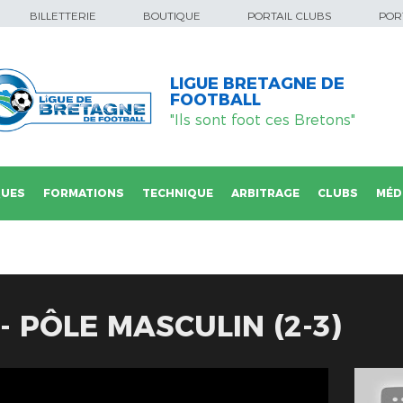
BILLETTERIE
BOUTIQUE
PORTAIL CLUBS
PORT
LIGUE BRETAGNE DE
FOOTBALL
"Ils sont foot ces Bretons"
QUES
FORMATIONS
TECHNIQUE
ARBITRAGE
CLUBS
MÉD
- PÔLE MASCULIN (2-3)