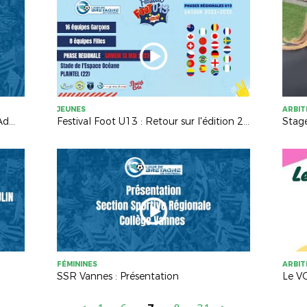
JEUNES
ARBI
WEBINAIRE : PortailClubs pour les Administrateurs
Festival Foot U13 : Retour sur l'édition 2023
Stage
FÉMININES
ARBI
SSR Vannes : Présentation
Le VO