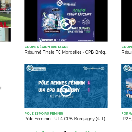
COUPE RÉGION BRETAGNE
COUPE
Résumé Finale FC Mordelles - CPB Bréquigny (2-2, TAB 4-5)
PÔLE ESPOIRS FÉMININ
FORM
Pôle Féminin - U14 CPB Brequigny (4-1)
IR2F