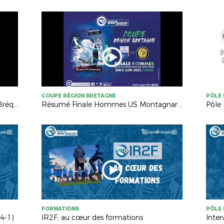
COUPE RÉGION BRETAGNE
PÔLE 
Résumé Finale FC Mordelles - CPB Bréquigny (2-2, TAB 4-5)
Résumé Finale Hommes US Montagnarde - AS Ginglin Cesson (2-1)
Pôle 
FORMATIONS
PÔLE 
4-1)
IR2F, au cœur des formations