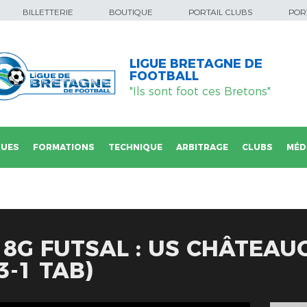
BILLETTERIE
BOUTIQUE
PORTAIL CLUBS
PORT
LIGUE BRETAGNE DE
FOOTBALL
"Ils sont foot ces Bretons"
QUES
FORMATIONS
TECHNIQUE
ARBITRAGE
CLUBS
MÉD
18G FUTSAL : US CHÂTEAUG
3-1 TAB)