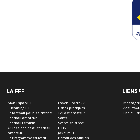
LA FFF
LIENS
Mon Espace FFF
Labels Fédéraux
Messageri
E-learning FFF
Fiches pratiques
Assurfoot.
Le football pour les enfants
TV Foot amateur
Site du Dis
Football amateur
Santé
Football Féminin
Scores en direct
Guides dédiés au football
FFFTV
amateur
Joueurs FFF
Le Programme éducatif
Portail des officiels