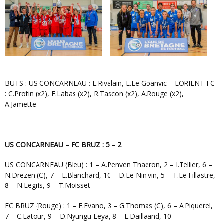
BUTS : US CONCARNEAU : L.Rivalain, L.Le Goanvic – LORIENT FC
: C.Protin (x2), E.Labas (x2), R.Tascon (x2), A.Rouge (x2),
A.Jamette
US CONCARNEAU – FC BRUZ : 5 – 2
US CONCARNEAU (Bleu) : 1 – A.Penven Thaeron, 2 – I.Tellier, 6 –
N.Drezen (C), 7 – L.Blanchard, 10 – D.Le Ninivin, 5 – T.Le Fillastre,
8 – N.Legris, 9 – T.Moisset
FC BRUZ (Rouge) : 1 – E.Evano, 3 – G.Thomas (C), 6 – A.Piquerel,
7 – C.Latour, 9 – D.Nyungu Leya, 8 – L.Daillaand, 10 –