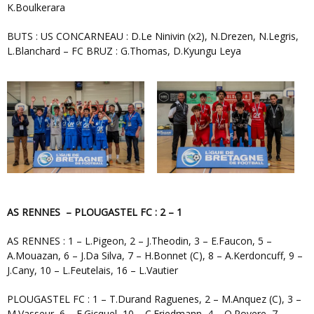
K.Boulkerara
BUTS : US CONCARNEAU : D.Le Ninivin (x2), N.Drezen, N.Legris,
L.Blanchard – FC BRUZ : G.Thomas, D.Kyungu Leya
AS RENNES – PLOUGASTEL FC : 2 – 1
AS RENNES : 1 – L.Pigeon, 2 – J.Theodin, 3 – E.Faucon, 5 –
A.Mouazan, 6 – J.Da Silva, 7 – H.Bonnet (C), 8 – A.Kerdoncuff, 9 –
J.Cany, 10 – L.Feutelais, 16 – L.Vautier
PLOUGASTEL FC : 1 – T.Durand Raguenes, 2 – M.Anquez (C), 3 –
M.Vasseur, 6 – E.Gicquel, 10 – C.Friedmann, 4 – O.Rovere, 7 –