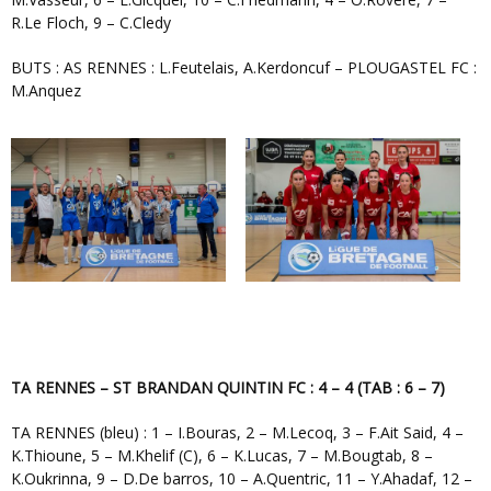
R.Le Floch, 9 – C.Cledy
BUTS : AS RENNES : L.Feutelais, A.Kerdoncuf – PLOUGASTEL FC :
M.Anquez
TA RENNES – ST BRANDAN QUINTIN FC : 4 – 4 (TAB : 6 – 7)
TA RENNES (bleu) : 1 – I.Bouras, 2 – M.Lecoq, 3 – F.Ait Said, 4 –
K.Thioune, 5 – M.Khelif (C), 6 – K.Lucas, 7 – M.Bougtab, 8 –
K.Oukrinna, 9 – D.De barros, 10 – A.Quentric, 11 – Y.Ahadaf, 12 –