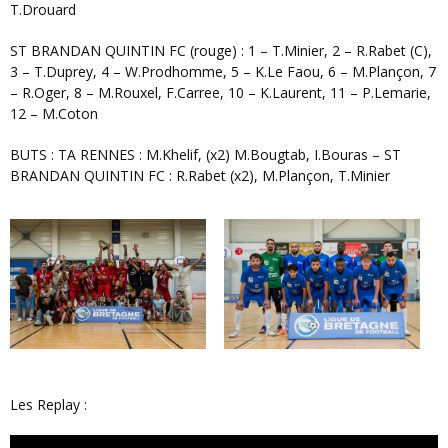
T.Drouard
ST BRANDAN QUINTIN FC (rouge) : 1 – T.Minier, 2 – R.Rabet (C),
3 – T.Duprey, 4 – W.Prodhomme, 5 – K.Le Faou, 6 – M.Plançon, 7
– R.Oger, 8 – M.Rouxel, F.Carree, 10 – K.Laurent, 11 – P.Lemarie,
12 – M.Coton
BUTS : TA RENNES : M.Khelif, (x2) M.Bougtab, I.Bouras – ST
BRANDAN QUINTIN FC : R.Rabet (x2), M.Plançon, T.Minier
Les Replay :