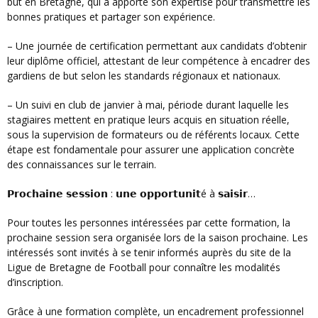
but en Bretagne, qui a apporté son expertise pour transmettre les
bonnes pratiques et partager son expérience.
– Une journée de certification permettant aux candidats d’obtenir
leur diplôme officiel, attestant de leur compétence à encadrer des
gardiens de but selon les standards régionaux et nationaux.
– Un suivi en club de janvier à mai, période durant laquelle les
stagiaires mettent en pratique leurs acquis en situation réelle,
sous la supervision de formateurs ou de référents locaux. Cette
étape est fondamentale pour assurer une application concrète
des connaissances sur le terrain.
𝗣𝗿𝗼𝗰𝗵𝗮𝗶𝗻𝗲 𝘀𝗲𝘀𝘀𝗶𝗼𝗻 : 𝘂𝗻𝗲 𝗼𝗽𝗽𝗼𝗿𝘁𝘂𝗻𝗶𝘁é à 𝘀𝗮𝗶𝘀𝗶𝗿…
Pour toutes les personnes intéressées par cette formation, la
prochaine session sera organisée lors de la saison prochaine. Les
intéressés sont invités à se tenir informés auprès du site de la
Ligue de Bretagne de Football pour connaître les modalités
d’inscription.
Grâce à une formation complète, un encadrement professionnel