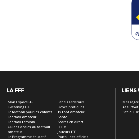
LA FFF
LIENS
Mon Espace FFF
Labels Fédéraux
Messageri
E-learning FFF
Fiches pratiques
Assurfoot.
Le football pour les enfants
TV Foot amateur
Site du Dis
Football amateur
Santé
Football Féminin
Scores en direct
Guides dédiés au football
FFFTV
amateur
Joueurs FFF
Le Programme éducatif
Portail des officiels