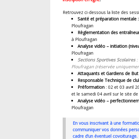
Retrouvez ci-dessous la liste des ses
Santé et préparation mentale
:
Ploufragan
Règlementation des entraîneur
à Ploufragan
Analyse vidéo – initiation (nivea
Ploufragan
Sections Sportives Scolaires
:
Ploufragan (réservée uniquement
Attaquants et Gardiens de But
Responsable Technique de clu
Préformation
: 02 et 03 avril
et le samedi 04 avril sur le site d
Analyse vidéo – perfectionnem
Ploufragan
En vous inscrivant à une formation ou certification, vous autorisez l’IR2F Bretagne à
communiquer vos données personn
cadre d’un éventuel covoiturage.