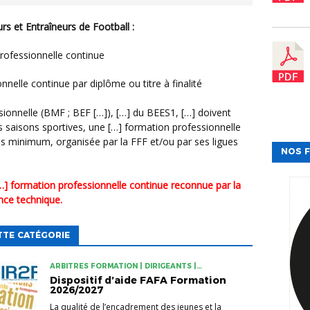
rs et Entraîneurs de Football :
 professionnelle continue
onnelle continue par diplôme ou titre à finalité
fessionnelle (BMF ; BEF […]), […] du BEES1, […] doivent
is saisons sportives, une […] formation professionnelle
s minimum, organisée par la FFF et/ou par ses ligues
NOS F
[…] formation professionnelle continue reconnue par la
nce technique.
TTE CATÉGORIE
ARBITRES FORMATION | DIRIGEANTS |
EDUCATEURS
Dispositif d’aide FAFA Formation
2026/2027
La qualité de l’encadrement des jeunes et la