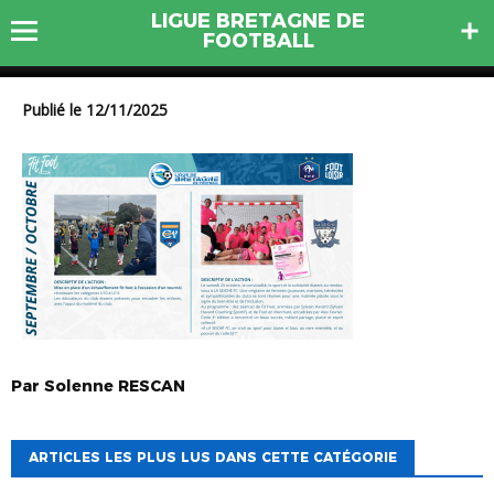
Présentation-Site Foot
LIGUE BRETAGNE DE
Autrement (1)
FOOTBALL
Publié le 12/11/2025
Par
Solenne
RESCAN
ARTICLES LES PLUS LUS DANS CETTE CATÉGORIE