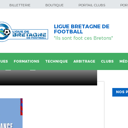
BILLETTERIE
BOUTIQUE
PORTAIL CLUBS
PORT
LIGUE BRETAGNE DE
FOOTBALL
"Ils sont foot ces Bretons"
QUES
FORMATIONS
TECHNIQUE
ARBITRAGE
CLUBS
MÉD
RS_FRA_LUX-
NOS P