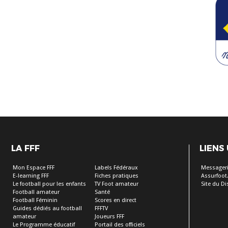
LA FFF
LIENS
Mon Espace FFF
Labels Fédéraux
Messageri
E-learning FFF
Fiches pratiques
Assurfoot.
Le football pour les enfants
TV Foot amateur
Site du Dis
Football amateur
Santé
Football Féminin
Scores en direct
Guides dédiés au football
FFFTV
amateur
Joueurs FFF
Le Programme éducatif
Portail des officiels