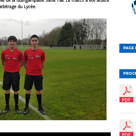
lle de la Guingampaise Safia Tall. Le match a été arbitré
 arbitrage du Lycée.
PAGE 
PROC