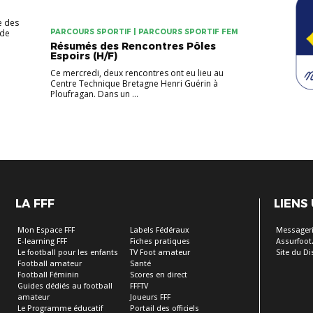
e des
 de
PARCOURS SPORTIF | PARCOURS SPORTIF FEM
Résumés des Rencontres Pôles
Espoirs (H/F)
Ce mercredi, deux rencontres ont eu lieu au
Centre Technique Bretagne Henri Guérin à
Ploufragan. Dans un ...
LA FFF
LIENS
Mon Espace FFF
Labels Fédéraux
Messageri
E-learning FFF
Fiches pratiques
Assurfoot.
Le football pour les enfants
TV Foot amateur
Site du Dis
Football amateur
Santé
Football Féminin
Scores en direct
Guides dédiés au football
FFFTV
amateur
Joueurs FFF
Le Programme éducatif
Portail des officiels