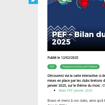
PEF – Bilan d
2025
Publié le 12/02/2025
PEF
Programme Éducatif Fédéral
Découvrez via la carte interactive ci-dessous l’ensemble des actions éducatives et citoyennes
mises en place par les clubs bretons
janvier 2025, sur le thème du mois :
C
Bilan PEF Janvier 2025
Bravo et merci à ces clubs, ainsi qu’à tous les autres, pour leur engagement et investissement