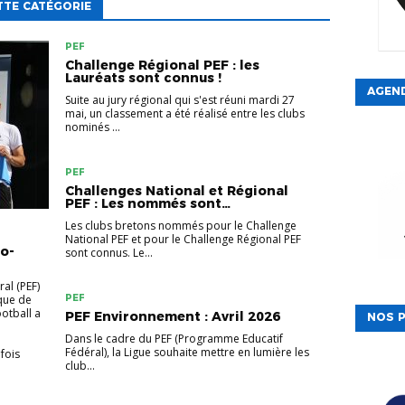
TTE CATÉGORIE
PEF
Challenge Régional PEF : les
Lauréats sont connus !
AGEN
Suite au jury régional qui s'est réuni mardi 27
mai, un classement a été réalisé entre les clubs
nominés ...
PEF
Challenges National et Régional
PEF : Les nommés sont…
Les clubs bretons nommés pour le Challenge
National PEF et pour le Challenge Régional PEF
co-
sont connus. Le...
al (PEF)
ique de
PEF
otball a
PEF Environnement : Avril 2026
NOS P
Dans le cadre du PEF (Programme Educatif
Fédéral), la Ligue souhaite mettre en lumière les
 fois
club...