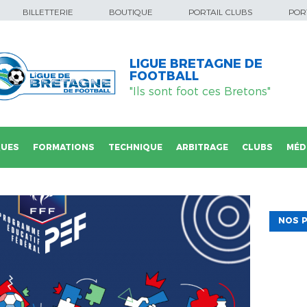
BILLETTERIE
BOUTIQUE
PORTAIL CLUBS
PORT
LIGUE BRETAGNE DE
FOOTBALL
"Ils sont foot ces Bretons"
QUES
FORMATIONS
TECHNIQUE
ARBITRAGE
CLUBS
MÉD
NOS P