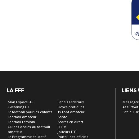
LA FFF
LIENS
Mon Espace FFF
Labels Fédéraux
Messageri
E-learning FFF
Fiches pratiques
Assurfoot.
Le football pour les enfants
TV Foot amateur
Site du Dis
Football amateur
Santé
Football Féminin
Scores en direct
Guides dédiés au football
FFFTV
amateur
Joueurs FFF
Le Programme éducatif
Portail des officiels