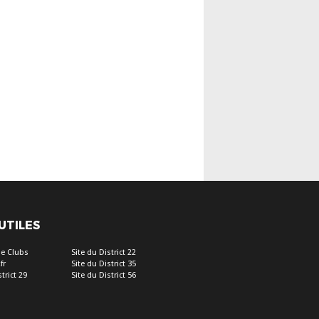
 UTILES
e Clubs
Site du District 22
fr
Site du District 35
trict 29
Site du District 56