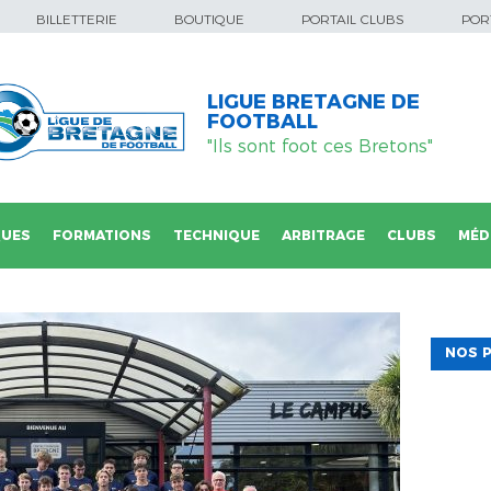
BILLETTERIE
BOUTIQUE
PORTAIL CLUBS
PORT
LIGUE BRETAGNE DE
FOOTBALL
"Ils sont foot ces Bretons"
QUES
FORMATIONS
TECHNIQUE
ARBITRAGE
CLUBS
MÉD
NOS P