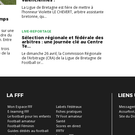
La Ligue de Bretagne est fière de mettre à
l’honneur Violette LE CHEVERT, arbitre assistante
bretonne, qu...
emps
e sur une
LIVE-REPORTAGE
adre du
Sélection régionale et fédérale des
. Entre
arbitres : une journée clé au Centre
Te...
 trois
 de la
Le dimanche 26 avril, la Commission Régionale
de l’Arbitrage (CRA) de la Ligue de Bretagne de
Football or...
LA FFF
LIENS
Mon Espace FFF
Labels Fédéraux
Messageri
E-learning FFF
Fiches pratiques
Assurfoot.
Le football pour les enfants
TV Foot amateur
Site du Dis
Football amateur
Santé
Football Féminin
Scores en direct
Guides dédiés au football
FFFTV