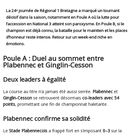
La 24ᵉ journée de Régional 1 Bretagne a marqué un
tournant
décisif dans la saison
, notamment en
Poule A
où la lutte pour
l’accession en National 3 atteint son paroxysme. En Poule B, si le
champion est déjà connu, la bataille pour le maintien et les places
d’honneur reste intense. Retour sur un week-end riche en
émotions.
Poule A : Duel au sommet entre
Plabennec et Ginglin-Cesson
Deux leaders à égalité
La course au titre n’a jamais été aussi serrée.
Plabennec
et
Ginglin‑Cesson
se retrouvent désormais
co‑leaders avec 54
points
, promettant une fin de championnat haletante.
Plabennec confirme sa solidité
Le
Stade Plabennecois
a frappé fort en s’imposant
0–3
sur la