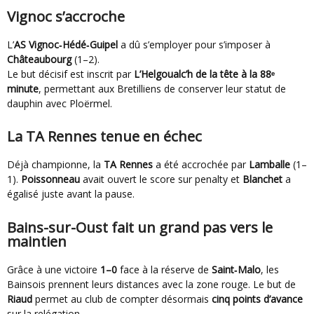
Vignoc s’accroche
L’
AS Vignoc‑Hédé‑Guipel
a dû s’employer pour s’imposer à
Châteaubourg
(1–2).
Le but décisif est inscrit par
L’Helgoualc’h de la tête à la 88ᵉ
minute
, permettant aux Bretilliens de conserver leur statut de
dauphin avec Ploërmel.
La TA Rennes tenue en échec
Déjà championne, la
TA Rennes
a été accrochée par
Lamballe
(1–
1).
Poissonneau
avait ouvert le score sur penalty et
Blanchet
a
égalisé juste avant la pause.
Bains-sur-Oust fait un grand pas vers le
maintien
Grâce à une victoire
1–0
face à la réserve de
Saint‑Malo
, les
Bainsois prennent leurs distances avec la zone rouge. Le but de
Riaud
permet au club de compter désormais
cinq points d’avance
sur la relégation.