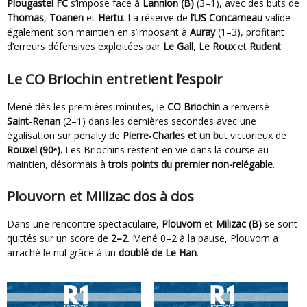
Plougastel FC
s’impose face à
Lannion (B)
(3–1), avec des buts de
Thomas
,
Toanen
et
Hertu
. La réserve de
l’US Concarneau
valide
également son maintien en s’imposant à
Auray
(1–3), profitant
d’erreurs défensives exploitées par
Le Gall
,
Le Roux
et
Rudent
.
Le CO Briochin entretient l’espoir
Mené dès les premières minutes, le
CO Briochin
a renversé
Saint‑Renan
(2–1) dans les dernières secondes avec une
égalisation sur penalty de
Pierre‑Charles et un b
ut victorieux de
Rouxel (90ᵉ).
Les Briochins restent en vie dans la course au
maintien, désormais à
trois points du premier non-relégable
.
Plouvorn et Milizac dos à dos
Dans une rencontre spectaculaire,
Plouvorn
et
Milizac (B)
se sont
quittés sur un score de
2–2
. Mené 0–2 à la pause, Plouvorn a
arraché le nul grâce à un
doublé de Le Han
.