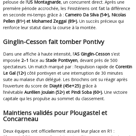
pelouse de l’
US Montagnarde
, un concurrent direct. Après une
première période accrochée, les Finistériens ont fait la différence
en seconde mi‑temps grâce à :
Carneiro Da Silva (54ᵉ),
Nicolas
Pellen (81ᵉ) et
Mohamed Zeggaï (89ᵉ).
Un succès précieux qui
renforce leur statut dans la course à la montée.
Ginglin-Cesson fait tomber Pontivy
Dans une affiche à haute intensité, l’
AS Ginglin‑Cesson
s’est
imposée
2–1
face au
Stade Pontivyen
, devant près de 500
spectateurs. Un match marqué par : l’expulsion rapide de
Corentin
Le Gal (12ᵉ)
côté pontivyen et une interruption de 30 minutes
suite au malaise d’un délégué. Les Briochins ont su réagir après
l’ouverture du score de
Diayté (45e+25)
grâce à
l’inévitable
Aurélien Joulain (52ᵉ) et
Pindi Soba (60ᵉ).
Une victoire
capitale qui les propulse au sommet du classement.
Maintiens validés pour Plougastel et
Concarneau
Deux équipes ont officiellement assuré leur place en R1 :