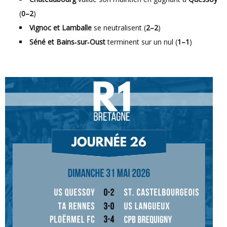
(
0–2
)
Vignoc et Lamballe
se neutralisent (
2–2
)
Séné et Bains‑sur‑Oust
terminent sur un nul (
1–1
)