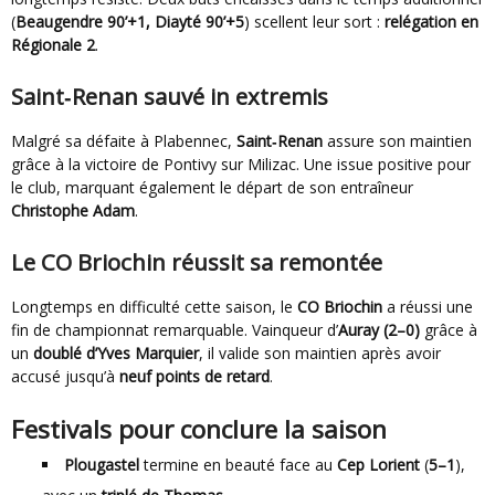
(
Beaugendre 90’+1, Diayté 90’+5
) scellent leur sort :
relégation en
Régionale 2
.
Saint‑Renan sauvé in extremis
Malgré sa défaite à Plabennec,
Saint‑Renan
assure son maintien
grâce à la victoire de Pontivy sur Milizac. Une issue positive pour
le club, marquant également le départ de son entraîneur
Christophe Adam
.
Le CO Briochin réussit sa remontée
Longtemps en difficulté cette saison, le
CO Briochin
a réussi une
fin de championnat remarquable. Vainqueur d’
Auray (2–0)
grâce à
un
doublé d’Yves Marquier
, il valide son maintien après avoir
accusé jusqu’à
neuf points de retard
.
Festivals pour conclure la saison
Plougastel
termine en beauté face au
Cep Lorient
(
5–1
),