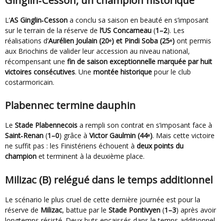
Ginglin‑Cesson, un champion historique
L’
AS Ginglin‑Cesson
a conclu sa saison en beauté en s’imposant
sur le terrain de la réserve de
l’US Concarneau
(
1–2
). Les
réalisations d’
Aurélien Joulain (20ᵉ) et
Pindi Soba (25ᵉ)
ont permis
aux Briochins de valider leur accession au niveau national,
récompensant une
fin de saison exceptionnelle marquée par huit
victoires consécutives
. Une
montée historique
pour le club
costarmoricain.
Plabennec termine dauphin
Le
Stade Plabennecois
a rempli son contrat en s’imposant face à
Saint‑Renan
(
1–0
) grâce à
Victor Gaulmin (44ᵉ)
. Mais cette victoire
ne suffit pas : les Finistériens échouent à
deux points du
champion
et terminent à la deuxième place.
Milizac (B) relégué dans le temps additionnel
Le scénario le plus cruel de cette dernière journée est pour la
réserve de
Milizac
, battue par le
Stade Pontivyen
(
1–3
) après avoir
longtemps résisté. Deux buts encaissés dans le temps additionnel