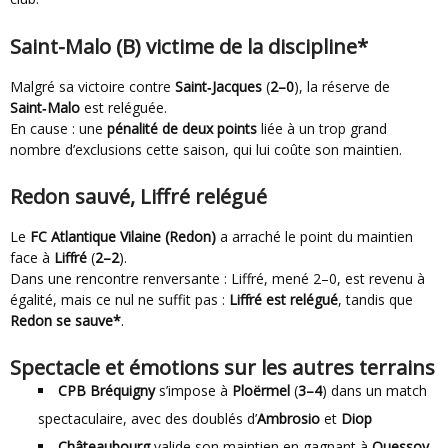
Saint-Malo (B) victime de la discipline*
Malgré sa victoire contre
Saint‑Jacques
(
2–0
), la réserve de
Saint‑Malo
est reléguée.
En cause : une
pénalité de deux points
liée à un trop grand
nombre d’exclusions cette saison, qui lui coûte son maintien.
Redon sauvé, Liffré relégué
Le
FC Atlantique Vilaine (Redon)
a arraché le point du maintien
face à
Liffré
(
2–2
).
Dans une rencontre renversante : Liffré, mené 2–0, est revenu à
égalité, mais ce nul ne suffit pas :
Liffré est relégué
, tandis que
Redon se sauve*
.
Spectacle et émotions sur les autres terrains
CPB Bréquigny
s’impose à
Ploërmel
(
3–4
) dans un match
spectaculaire, avec des doublés d’
Ambrosio
et
Diop
Châteaubourg
valide son maintien en gagnant à
Quessoy