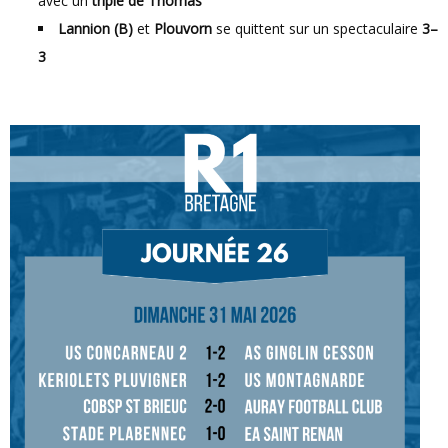
avec un
triplé de Thomas
Lannion (B)
et
Plouvorn
se quittent sur un spectaculaire
3–
3