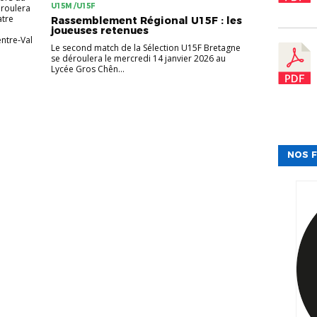
U15M /U15F
éroulera
atre
Rassemblement Régional U15F : les
joueuses retenues
ntre‑Val
Le second match de la Sélection U15F Bretagne
se déroulera le mercredi 14 janvier 2026 au
Lycée Gros Chên...
NOS F