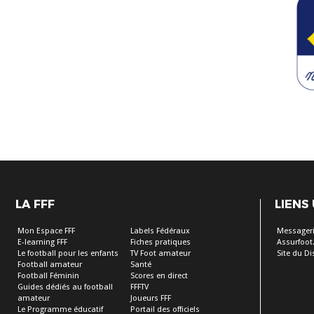
LA FFF
LIENS
Mon Espace FFF
Labels Fédéraux
Messageri
E-learning FFF
Fiches pratiques
Assurfoot.
Le football pour les enfants
TV Foot amateur
Site du Dis
Football amateur
Santé
Football Féminin
Scores en direct
Guides dédiés au football
FFFTV
amateur
Joueurs FFF
Le Programme éducatif
Portail des officiels