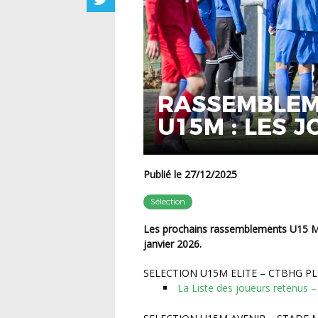
RASSEMBLEM
U15M : LES 
Publié le 27/12/2025
Sélection
Les prochains rassemblements U15 Masculins (Elite et Avenir) se dérouleront le mercredi 14
janvier 2026.
SELECTION U15M ELITE – CTBHG P
La Liste des joueurs retenus