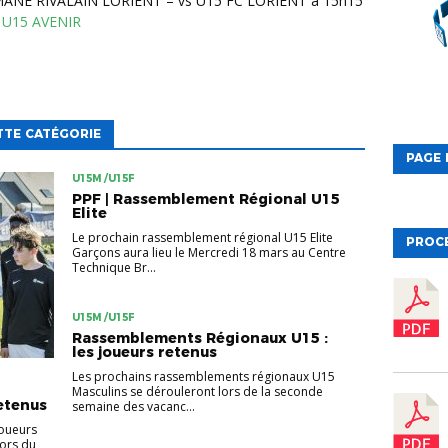
ANE RIVALAIN LORIENT – vs U15 FC LORIENT à 15h15
– U15 AVENIR
TTE CATÉGORIE
PAGE 
U15M /U15F
PPF | Rassemblement Régional U15
Elite
Le prochain rassemblement régional U15 Elite
PROC
Garçons aura lieu le Mercredi 18 mars au Centre
Technique Br...
U15M /U15F
Rassemblements Régionaux U15 :
les joueurs retenus
Les prochains rassemblements régionaux U15
Masculins se dérouleront lors de la seconde
retenus
semaine des vacanc...
joueurs
lors du