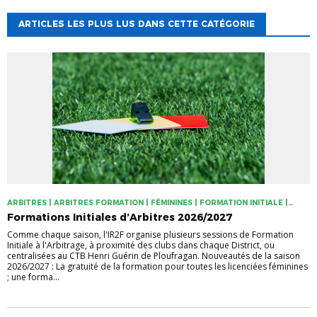
ARTICLES LES PLUS LUS DANS CETTE CATÉGORIE
ARBITRES | ARBITRES FORMATION | FÉMININES | FORMATION INITIALE |
STATUT DE L'ARBITRAGE
Formations Initiales d’Arbitres 2026/2027
Comme chaque saison, l'IR2F organise plusieurs sessions de Formation
Initiale à l'Arbitrage, à proximité des clubs dans chaque District, ou
centralisées au CTB Henri Guérin de Ploufragan. Nouveautés de la saison
2026/2027 : La gratuité de la formation pour toutes les licenciées féminines
; une forma...