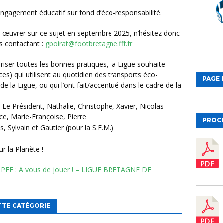
ur engagement éducatif sur fond d’éco-responsabilité.
us contactant :
gpoirat@footbretagne.fff.fr
ces) qui utilisent au quotidien des transports éco-
PAGE 
e la Ligue, ou qui l’ont fait/accentué dans le cadre de la
: Le Président, Nathalie, Christophe, Xavier, Nicolas
ce, Marie-Françoise, Pierre
PROC
, Sylvain et Gautier (pour la S.E.M.)
r la Planète !
TTE CATÉGORIE