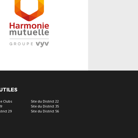
 UTILES
e Clubs
Site du District 22
fr
Site du District 35
trict 29
Site du District 56