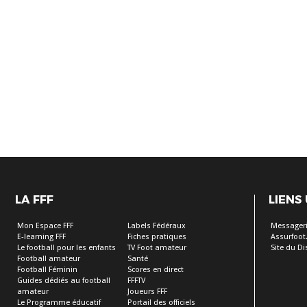
LA FFF
LIENS
Mon Espace FFF
Labels Fédéraux
Messageri
E-learning FFF
Fiches pratiques
Assurfoot.
Le football pour les enfants
TV Foot amateur
Site du Dis
Football amateur
Santé
Football Féminin
Scores en direct
Guides dédiés au football
FFFTV
amateur
Joueurs FFF
Le Programme éducatif
Portail des officiels