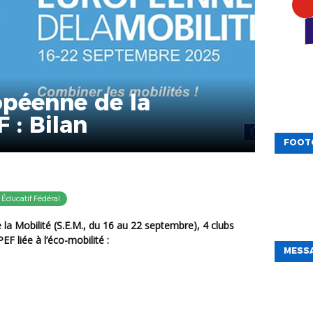
péenne de la
 : Bilan
FOOT
Éducatif Fédéral
F liée à l’éco-mobilité :
MESSA