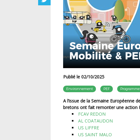
Semaine Euro
Mobilité & PEF
Publié le 02/10/2025
Environnement
PEF
Programme 
A l’issue de la Semaine Européenne de la Mobilité (S.E.M., du 16 au 22 septembre), 4 clubs
bretons ont fait remonter une action PE
FCAV REDON
AL COATAUDON
US LIFFRE
US SAINT MALO