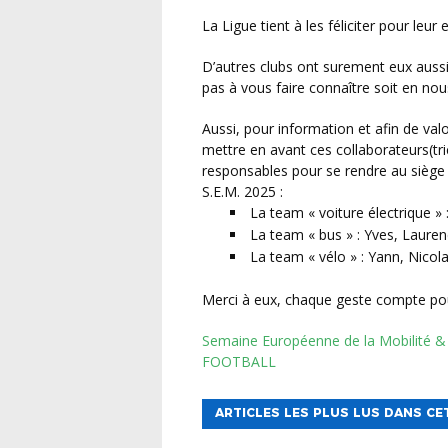
La Ligue tient à les féliciter pour le
D’autres clubs ont surement eux aussi œuvrer sur ce sujet en septembre 2025, n’hésitez donc
pas à vous faire connaître soit en no
Aussi, pour information et afin de valoriser toutes les bonnes pratiques, la Ligue souhaite
mettre en avant ces collaborateurs(tri
responsables pour se rendre au siège d
S.E.M. 2025 :
La team « voiture électrique » 
La team « bus » : Yves, Lauren
La team « vélo » : Yann, Nicolas
Merci à eux, chaque geste compte pou
Semaine Européenne de la Mobilité & PEF : A vous de jouer ! – LIGUE BRETAGNE DE
FOOTBALL
ARTICLES LES PLUS LUS DANS CE