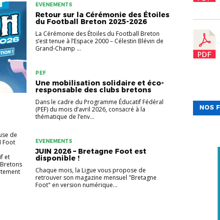
EVENEMENTS
Retour sur la Cérémonie des Étoiles
du Football Breton 2025-2026
La Cérémonie des Étoiles du Football Breton
s’est tenue à l’Espace 2000 – Célestin Blévin de
Grand-Champ ...
PEF
Une mobilisation solidaire et éco-
responsable des clubs bretons
Dans le cadre du Programme Éducatif Fédéral
NOS F
(PEF) du mois d’avril 2026, consacré à la
thématique de l’env...
use de
H Foot
EVENEMENTS
JUIN 2026 – Bretagne Foot est
f et
disponible !
 Bretons
Chaque mois, la Ligue vous propose de
rtement
retrouver son magazine mensuel "Bretagne
Foot" en version numérique...