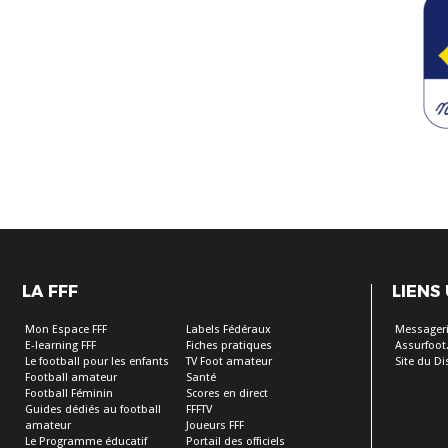
LA FFF
LIENS
Mon Espace FFF
Labels Fédéraux
Messageri
E-learning FFF
Fiches pratiques
Assurfoot.
Le football pour les enfants
TV Foot amateur
Site du Dis
Football amateur
Santé
Football Féminin
Scores en direct
Guides dédiés au football
FFFTV
amateur
Joueurs FFF
Le Programme éducatif
Portail des officiels