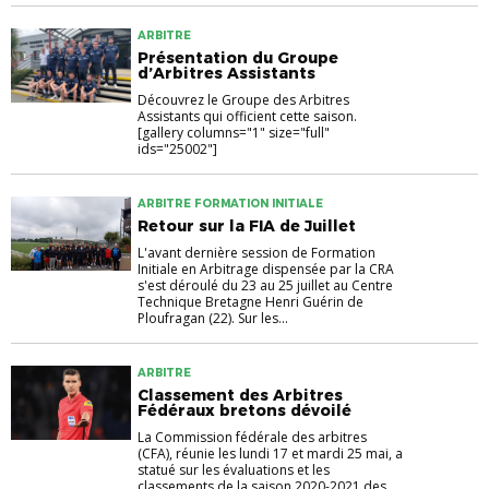
ARBITRE
Présentation du Groupe
d’Arbitres Assistants
Découvrez le Groupe des Arbitres
Assistants qui officient cette saison.
[gallery columns="1" size="full"
ids="25002"]
ARBITRE FORMATION INITIALE
Retour sur la FIA de Juillet
L'avant dernière session de Formation
Initiale en Arbitrage dispensée par la CRA
s'est déroulé du 23 au 25 juillet au Centre
Technique Bretagne Henri Guérin de
Ploufragan (22). Sur les...
ARBITRE
Classement des Arbitres
Fédéraux bretons dévoilé
La Commission fédérale des arbitres
(CFA), réunie les lundi 17 et mardi 25 mai, a
statué sur les évaluations et les
classements de la saison 2020-2021 des