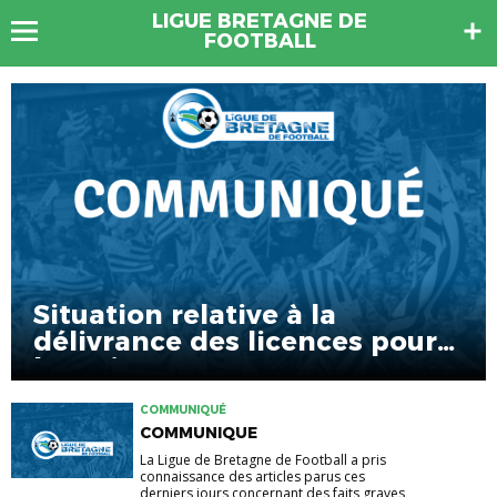
LIGUE BRETAGNE DE
FOOTBALL
Situation relative à la
délivrance des licences pour
les mineurs non
accompagnés (MNA)
COMMUNIQUÉ
COMMUNIQUE
La Ligue de Bretagne de Football a pris
connaissance des articles parus ces
derniers jours concernant des faits graves