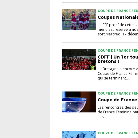
COUPE DE FRANCE FÉM
U18 GAMBARDELLA
Coupes Nationale
La FFF procède cette s
menu est réservé à no
sort Mercredi 17 décem
COUPE DE FRANCE FÉM
CDFF | Un 1er tou
bretons !
La Bretagne a encore vi
Coupe de France Fémin
qui se terminent...
COUPE DE FRANCE FÉM
Coupe de France (
Les rencontres des deu
de France Féminine ont
Les...
COUPE DE FRANCE FÉMI