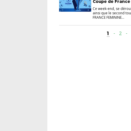
Coupe de France 
Ce week-end, se déroul
ainsi que le second to
FRANCE FEMININE...
1
-
2
-