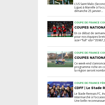
L’US Saint Malo (Secon
Ligue) à Marville à l’o
dimanche 25 janvier...
COUPE DE FRANCE COU
GAMBARDELLA
COUPES NATIONALE
En ce début de semaine,
pour nos équipes breton
size="full" ids="35967
COUPE DE FRANCE COU
GAMBARDELLA
COUPES NATIONAL
Ce week-end s’annonce 
programme riche en cou
la région seront nombr
COUPE DE FRANCE FÉM
CDFF | Le Stade 
Le Stade Rennais FC, év
Intermarché à l’occasi
Une belle reconnaissan