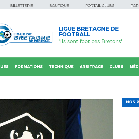
BILLETTERIE
BOUTIQUE
PORTAIL CLUBS
PORT
LIGUE BRETAGNE DE
FOOTBALL
"Ils sont foot ces Bretons"
QUES
FORMATIONS
TECHNIQUE
ARBITRAGE
CLUBS
MÉD
NOS P