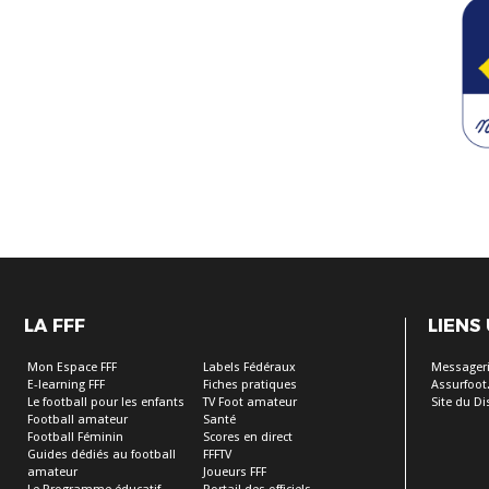
LA FFF
LIENS
Mon Espace FFF
Labels Fédéraux
Messageri
E-learning FFF
Fiches pratiques
Assurfoot.
Le football pour les enfants
TV Foot amateur
Site du Dis
Football amateur
Santé
Football Féminin
Scores en direct
Guides dédiés au football
FFFTV
amateur
Joueurs FFF