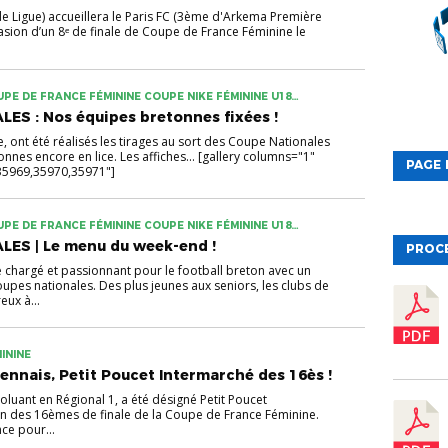
de Ligue) accueillera le Paris FC (3ème d'Arkema Première
ccasion d’un 8ᵉ de finale de Coupe de France Féminine le
PE DE FRANCE FÉMININE COUPE NIKE FÉMININE U18
S : Nos équipes bretonnes fixées !
 ont été réalisés les tirages au sort des Coupe Nationales
nes encore en lice. Les affiches... [gallery columns="1"
PAGE 
,35969,35970,35971"]
PE DE FRANCE FÉMININE COUPE NIKE FÉMININE U18
ES | Le menu du week-end !
PROC
chargé et passionnant pour le football breton avec un
pes nationales. Des plus jeunes aux seniors, les clubs de
eux à...
ININE
Rennais, Petit Poucet Intermarché des 16ès !
oluant en Régional 1, a été désigné Petit Poucet
on des 16èmes de finale de la Coupe de France Féminine.
ce pour...