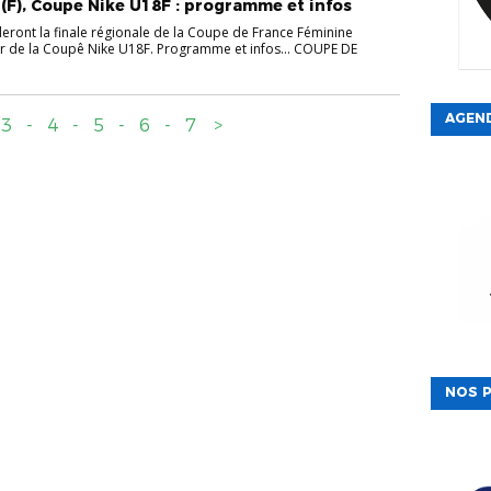
(F), Coupe Nike U18F : programme et infos
eront la finale régionale de la Coupe de France Féminine
ur de la Coupê Nike U18F. Programme et infos... COUPE DE
AGEN
3
-
4
-
5
-
6
-
7
>
NOS P