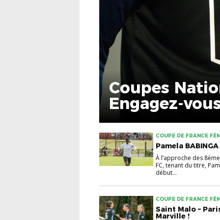
Coupes Natio
Engagez-vous
COUPE DE FRANCE FÉM
Pamela BABINGA : 
À l’approche des 8èmes
FC, tenant du titre, Pa
début...
COUPE DE FRANCE FÉM
Saint Malo – Pari
Marville !