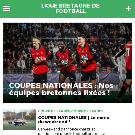
LIGUE BRETAGNE DE
FOOTBALL
COUPES NATIONALES : Nos
équipes bretonnes fixées !
COUPE DE FRANCE COUPE DE FRANCE
FÉMININE COUPE NIKE FÉMININE U18
COUPES NATIONALES | Le menu
GAMBARDELLA
du week-end !
Ce week-end s’annonce chargé et
passionnant pour le football breton avec