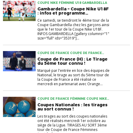
COUPE NIKE FÉMININE U18 GAMBARDELLA
Gambardella – Coupe Nike U18F
: infos et programme…
Ce samedi, se tiendront le 4ème tour de la
Coupe Gambardella chez les garçons ainsi
que le 1er tour de la Coupe Nike U18F.
INFOS GAMBARDELLA [gallery columns="1"
size="full" ids="35319"]...
COUPE DE FRANCE COUPE DE FRANCE
FÉMININE COUPE NIKE FÉMININE U18
Coupe de France (H) : Le Tirage
GAMBARDELLA
du 5ème tour connu !
Marqué par l'entrée en lice des équipes de
National, le tirage au sort du 5ème tour de
la Coupe de France a été réalisé ce
mercredi en partenariat avec Orange...
COUPE DE FRANCE FÉMININE COUPE NIKE
FÉMININE U18 GAMBARDELLA
Coupes Nationales : les tirages
au sort connus !
Les tirages au sort des coupes nationales
ont été réalisés mercredi 1er octobre au
siège de la Ligue. TIRAGES AU SORT 3ème
tour de Coupe de France Féminines