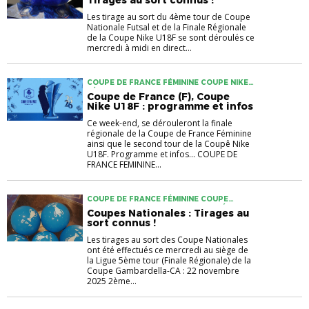
Les tirage au sort du 4ème tour de Coupe
Nationale Futsal et de la Finale Régionale
de la Coupe Nike U18F se sont déroulés ce
mercredi à midi en direct...
COUPE DE FRANCE FÉMININE COUPE NIKE
FÉMININE U18
Coupe de France (F), Coupe
Nike U18F : programme et infos
Ce week-end, se dérouleront la finale
régionale de la Coupe de France Féminine
ainsi que le second tour de la Coupê Nike
U18F. Programme et infos... COUPE DE
FRANCE FEMININE...
COUPE DE FRANCE FÉMININE COUPE
NATIONALE FUTSAL COUPE NIKE FÉMININE
Coupes Nationales : Tirages au
U18 GAMBARDELLA
sort connus !
Les tirages au sort des Coupe Nationales
ont été effectués ce mercredi au siège de
la Ligue 5ème tour (Finale Régionale) de la
Coupe Gambardella-CA : 22 novembre
2025 2ème...