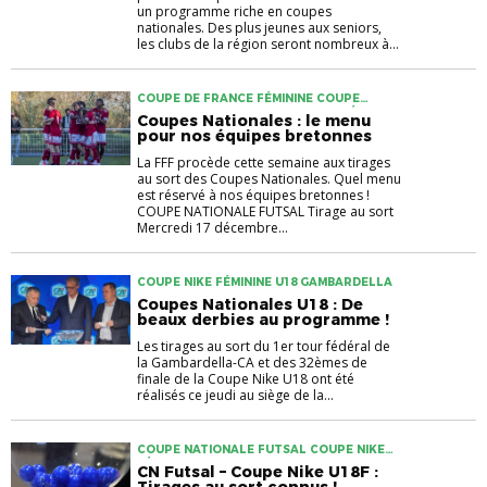
un programme riche en coupes
nationales. Des plus jeunes aux seniors,
les clubs de la région seront nombreux à...
COUPE DE FRANCE FÉMININE COUPE
NATIONALE FUTSAL COUPE NIKE FÉMININE
Coupes Nationales : le menu
U18 GAMBARDELLA
pour nos équipes bretonnes
La FFF procède cette semaine aux tirages
au sort des Coupes Nationales. Quel menu
est réservé à nos équipes bretonnes !
COUPE NATIONALE FUTSAL Tirage au sort
Mercredi 17 décembre...
COUPE NIKE FÉMININE U18 GAMBARDELLA
Coupes Nationales U18 : De
beaux derbies au programme !
Les tirages au sort du 1er tour fédéral de
la Gambardella-CA et des 32èmes de
finale de la Coupe Nike U18 ont été
réalisés ce jeudi au siège de la...
COUPE NATIONALE FUTSAL COUPE NIKE
FÉMININE U18
CN Futsal – Coupe Nike U18F :
Tirages au sort connus !