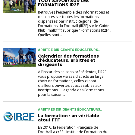
TOUT SAVOIR SUR LES
FORMATIONS IR2F
Retrouvez l'ensemble des informations et
des dates sur toutes les formations
dispensées par Institut Régional de
Formations du Football (IR2F) sur le Guide
Klub (malbf.fr) rubrique "Formations IR2F").
Quelles sont...
ARBITRE DIRIGEANTS ÉDUCATEURS
FORMATION FORMATION ENTRAINEURS
Calendrier des formations
PFFD
d’éducateurs, arbitres et
dirigeants
A l’instar des saisons précédentes, l’IR2F
vous propose via ses districts un large
choix de formations, celles-ci sont
d'ailleurs ouvertes et accessibles aux
inscriptions. L'agenda des Formations
pour la saison...
ARBITRES DIRIGEANTS ÉDUCATEURS
FORMATION
La formation : un véritable
atout FFF
En 2010, la Fédération Française de
Football a créé l'Institut de Formation du