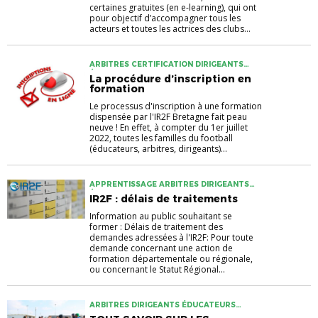
certaines gratuites (en e-learning), qui ont
pour objectif d’accompagner tous les
acteurs et toutes les actrices des clubs...
ARBITRES CERTIFICATION DIRIGEANTS
ÉDUCATEURS ENTRAINEURS FORMATION
La procédure d’inscription en
formation
Le processus d'inscription à une formation
dispensée par l'IR2F Bretagne fait peau
neuve ! En effet, à compter du 1er juillet
2022, toutes les familles du football
(éducateurs, arbitres, dirigeants)...
APPRENTISSAGE ARBITRES DIRIGEANTS
ÉDUCATEURS ENTRAINEURS FORMATION
IR2F : délais de traitements
Information au public souhaitant se
former : Délais de traitement des
demandes adressées à l'IR2F: Pour toute
demande concernant une action de
formation départementale ou régionale,
ou concernant le Statut Régional...
ARBITRES DIRIGEANTS ÉDUCATEURS
FORMATIONS IR2F