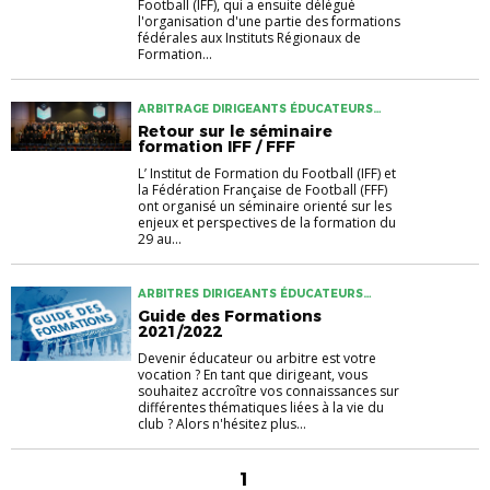
Football (IFF), qui a ensuite délégué
l'organisation d'une partie des formations
fédérales aux Instituts Régionaux de
Formation...
ARBITRAGE DIRIGEANTS ÉDUCATEURS
ENTRAINEURS FORMATION
Retour sur le séminaire
formation IFF / FFF
L’ Institut de Formation du Football (IFF) et
la Fédération Française de Football (FFF)
ont organisé un séminaire orienté sur les
enjeux et perspectives de la formation du
29 au...
ARBITRES DIRIGEANTS ÉDUCATEURS
FORMATION
Guide des Formations
2021/2022
Devenir éducateur ou arbitre est votre
vocation ? En tant que dirigeant, vous
souhaitez accroître vos connaissances sur
différentes thématiques liées à la vie du
club ? Alors n'hésitez plus...
1