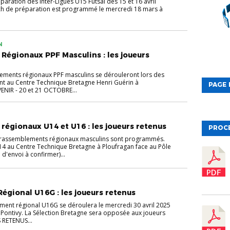
paration des Inter-Ligues U15 Futsal des 15 et 16 avril
ch de préparation est programmé le mercredi 18 mars à
N
égionaux PPF Masculins : les joueurs
ements régionaux PPF masculins se dérouleront lors des
nt au Centre Technique Bretagne Henri Guérin à
PAGE 
VENIR - 20 et 21 OCTOBRE...
égionaux U14 et U16 : les joueurs retenus
PROC
 rassemblements régionaux masculins sont programmés.
U14 au Centre Technique Bretagne à Ploufragan face au Pôle
d'envoi à confirmer)...
gional U16G : les joueurs retenus
ent régional U16G se déroulera le mercredi 30 avril 2025
Pontivy. La Sélection Bretagne sera opposée aux joueurs
 RETENUS...