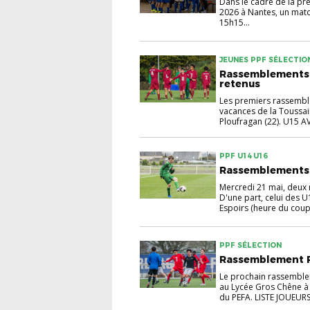
Dans le cadre de la pré
2026 à Nantes, un mat
15h15...
JEUNES PPF SÉLECTIO
Rassemblements R
retenus
Les premiers rassembl
vacances de la Toussai
Ploufragan (22). U15 A
PPF U14 U16
Rassemblements r
Mercredi 21 mai, deux
D'une part, celui des 
Espoirs (heure du coup 
PPF SÉLECTION
Rassemblement Ré
Le prochain rassemblem
au Lycée Gros Chêne à 
du PEFA. LISTE JOUEURS