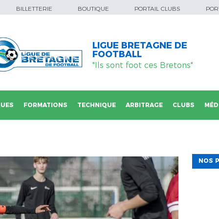
BILLETTERIE
BOUTIQUE
PORTAIL CLUBS
PORT
LIGUE BRETAGNE DE
FOOTBALL
"Ils sont foot ces Bretons"
QUES
FORMATIONS
TECHNIQUE
ARBITRAGE
CLUBS
MÉD
NOS P