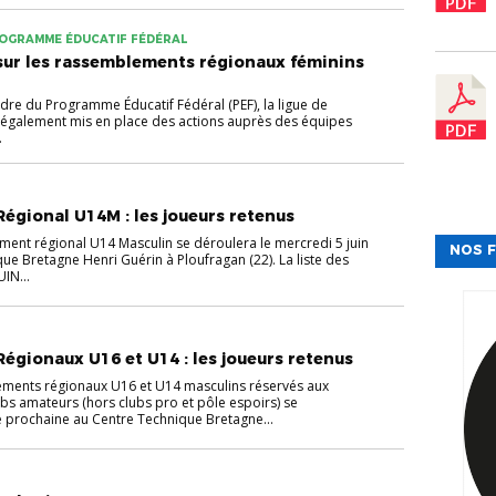
ROGRAMME ÉDUCATIF FÉDÉRAL
sur les rassemblements régionaux féminins
dre du Programme Éducatif Fédéral (PEF), la ligue de
 également mis en place des actions auprès des équipes
.
gional U14M : les joueurs retenus
ent régional U14 Masculin se déroulera le mercredi 5 juin
NOS F
ue Bretagne Henri Guérin à Ploufragan (22). La liste des
IN...
gionaux U16 et U14 : les joueurs retenus
ments régionaux U16 et U14 masculins réservés aux
ubs amateurs (hors clubs pro et pôle espoirs) se
 prochaine au Centre Technique Bretagne...