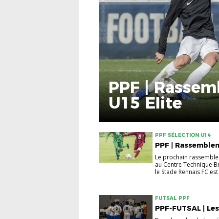
PPF | Rassem
U15 Elite
PPF SÉLECTION U14
PPF | Rassemble
Le prochain rassemble
au Centre Technique Br
le Stade Rennais FC est
FUTSAL PPF
PPF-FUTSAL | Les