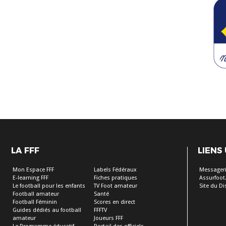
LA FFF
LIENS
Mon Espace FFF
Labels Fédéraux
Messageri
E-learning FFF
Fiches pratiques
Assurfoot.
Le football pour les enfants
TV Foot amateur
Site du Dis
Football amateur
Santé
Football Féminin
Scores en direct
Guides dédiés au football
FFFTV
amateur
Joueurs FFF