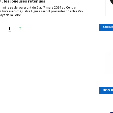
 : les joueuses retenues
éminins se dérouleront du 5 au 7 mars 2024 au Centre
Châteauroux. Quatre Ligues seront présentes : Centre Val-
ys de la Loire...
AGEN
1
-
2
NOS P