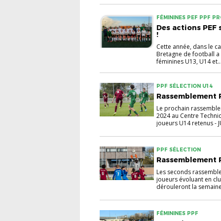
FÉMININES PEF PPF P
Des actions PEF 
!
Cette année, dans le ca
Bretagne de football a
féminines U13, U14 et..
PPF SÉLECTION U14
Rassemblement Ré
Le prochain rassemblem
2024 au Centre Techniq
joueurs U14 retenus - JU
PPF SÉLECTION
Rassemblement Ré
Les seconds rassemble
joueurs évoluant en cl
dérouleront la semaine
FÉMININES PPF