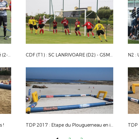
N3 (J2) : TA Rennes - St Co Locminé (2-0)
CDF (T1) : SC LANRIVOARE (D2) - GSM PLOUGUIN (D3) : 2-0
N2 : 
 !
TDP 2017 : Etape du Plouguerneau en images !
TDP 