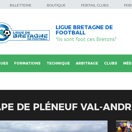
BILLETTERIE
BOUTIQUE
PORTAIL CLUBS
PORT
LIGUE BRETAGNE DE
FOOTBALL
"Ils sont foot ces Bretons"
QUES
FORMATIONS
TECHNIQUE
ARBITRAGE
CLUBS
MÉD
TAPE DE PLÉNEUF VAL-AND