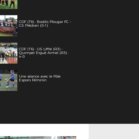
CDF (T6) : Bodilis Plougar FC -
CS Plédran (0-1)
CDF (T6) : US Liffré (R3) -
Quimper Ergué Armel (R3) :
4-0
Une séance avec le Pôle
Espoirs Féminin