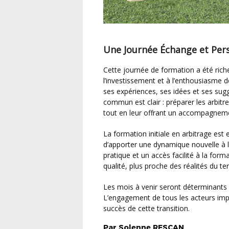
Une Journée Échange et Per
Cette journée de formation a été riche en échanges et en perspectives, grâce à
l’investissement et à l’enthousiasme 
ses expériences, ses idées et ses sugg
commun est clair : préparer les arbitr
tout en leur offrant un accompagneme
La formation initiale en arbitrage est en pleine mutation, et cette version 2.0 promet
d’apporter une dynamique nouvelle à l
pratique et un accès facilité à la form
qualité, plus proche des réalités du t
Les mois à venir seront déterminants pour finaliser ces nouvelles modalités de formation.
L’engagement de tous les acteurs impl
succès de cette transition.
Par
Solenne
RESCAN