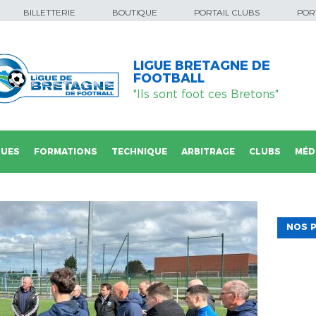
BILLETTERIE
BOUTIQUE
PORTAIL CLUBS
PORT
LIGUE BRETAGNE DE
FOOTBALL
"Ils sont foot ces Bretons"
QUES
FORMATIONS
TECHNIQUE
ARBITRAGE
CLUBS
MÉD
NOS P