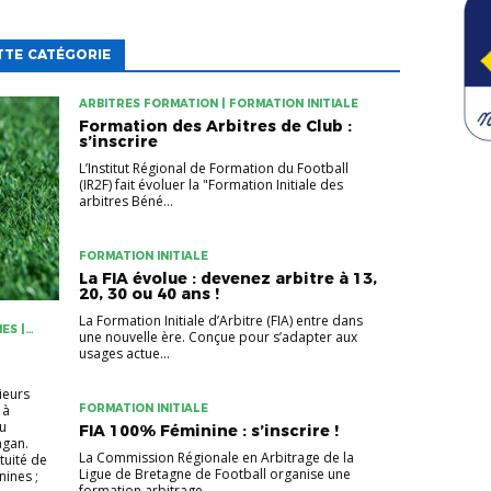
TTE CATÉGORIE
ARBITRES FORMATION | FORMATION INITIALE
Formation des Arbitres de Club :
s’inscrire
L’Institut Régional de Formation du Football
(IR2F) fait évoluer la "Formation Initiale des
arbitres Béné...
FORMATION INITIALE
La FIA évolue : devenez arbitre à 13,
20, 30 ou 40 ans !
La Formation Initiale d’Arbitre (FIA) entre dans
ES |
une nouvelle ère. Conçue pour s’adapter aux
RAGE
usages actue...
ieurs
 à
FORMATION INITIALE
ou
FIA 100% Féminine : s’inscrire !
agan.
La Commission Régionale en Arbitrage de la
tuité de
Ligue de Bretagne de Football organise une
nines ;
formation arbitrage...