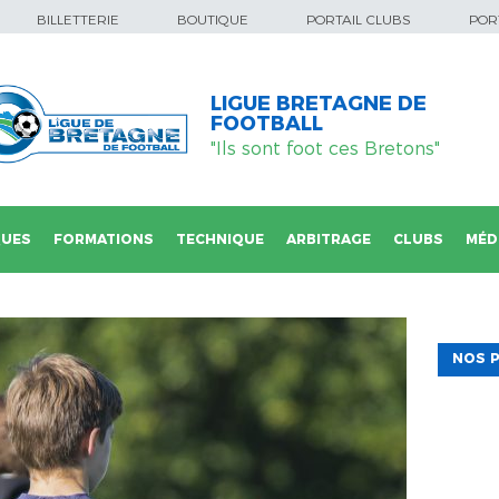
BILLETTERIE
BOUTIQUE
PORTAIL CLUBS
PORT
LIGUE BRETAGNE DE
FOOTBALL
"Ils sont foot ces Bretons"
QUES
FORMATIONS
TECHNIQUE
ARBITRAGE
CLUBS
MÉD
NOS P