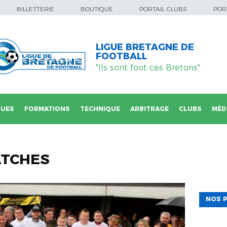
BILLETTERIE
BOUTIQUE
PORTAIL CLUBS
PORT
LIGUE BRETAGNE DE
FOOTBALL
"Ils sont foot ces Bretons"
QUES
FORMATIONS
TECHNIQUE
ARBITRAGE
CLUBS
MÉD
ATCHES
NOS P