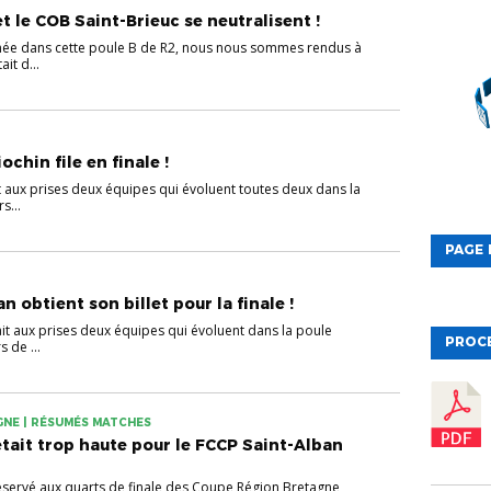
t le COB Saint-Brieuc se neutralisent !
née dans cette poule B de R2, nous nous sommes rendus à
it d...
ochin file en finale !
t aux prises deux équipes qui évoluent toutes deux dans la
s...
PAGE 
n obtient son billet pour la finale !
ait aux prises deux équipes qui évoluent dans la poule
PROC
 de ...
GNE | RÉSUMÉS MATCHES
était trop haute pour le FCCP Saint-Alban
réservé aux quarts de finale des Coupe Région Bretagne