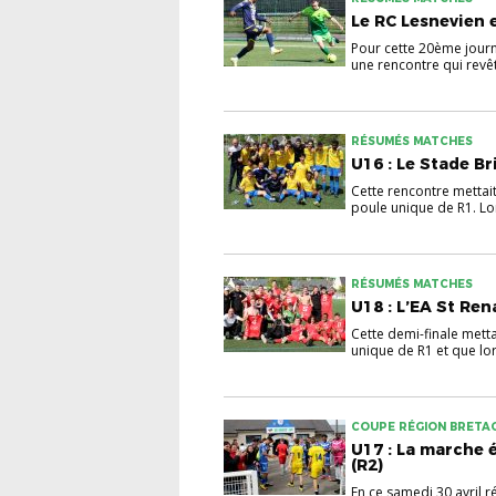
Le RC Lesnevien e
Pour cette 20ème jour
une rencontre qui revêta
RÉSUMÉS MATCHES
U16 : Le Stade Bri
Cette rencontre mettai
poule unique de R1. Lor
RÉSUMÉS MATCHES
U18 : L’EA St Rena
Cette demi-finale mett
unique de R1 et que lors
COUPE RÉGION BRETA
U17 : La marche 
(R2)
En ce samedi 30 avril 