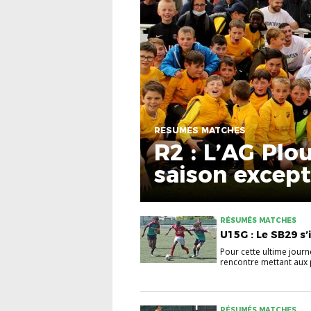
RÉSUMÉS MATCHES
R2 : L’AG Plo
saison except
RÉSUMÉS MATCHES
U15G : Le SB29 s
Pour cette ultime jour
rencontre mettant aux pr
RÉSUMÉS MATCHES