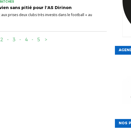
 MATCHES
vien sans pitié pour l’AS Dirinon
 aux prises deux clubs très investis dans le football « au
2
-
3
-
4
-
5
>
AGEN
NOS P