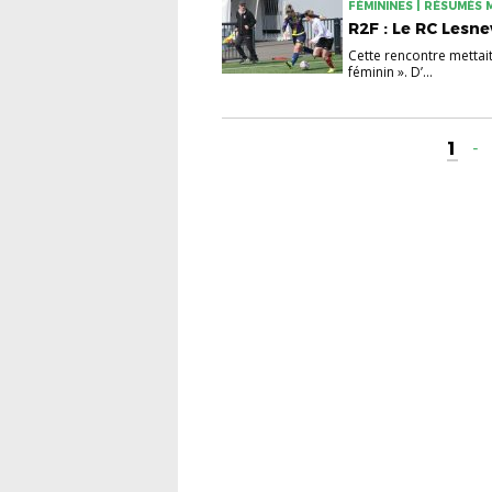
FÉMININES | RÉSUMÉS
R2F : Le RC Lesne
Cette rencontre mettait
féminin ». D’...
1
-