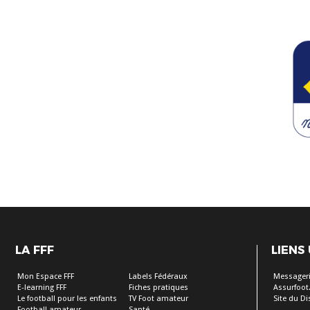
LA FFF
LIENS
Mon Espace FFF
Labels Fédéraux
Messageri
E-learning FFF
Fiches pratiques
Assurfoot.
Le football pour les enfants
TV Foot amateur
Site du Dis
Football amateur
Santé