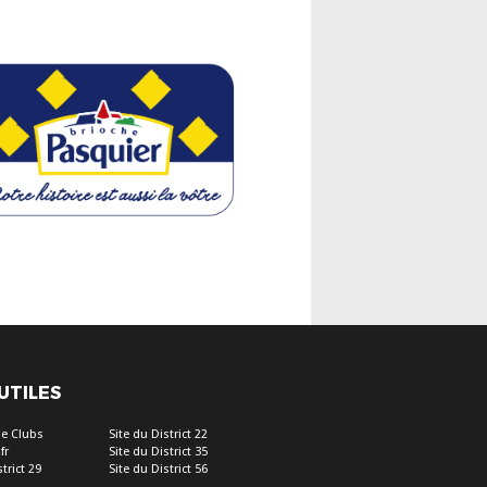
 UTILES
e Clubs
Site du District 22
fr
Site du District 35
trict 29
Site du District 56